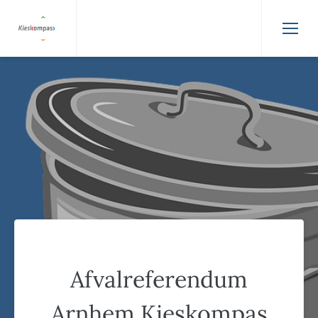
Afvalreferendum
Arnhem Kieskompas